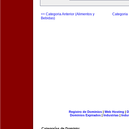
<< Categoria Anterior (Alimentos y
Categoria 
Bebidas)
Registro de Dominios
|
Web Hosting
|
D
Dominios Expirados
|
Industrias
|
Indu
Categorías de Dominio: