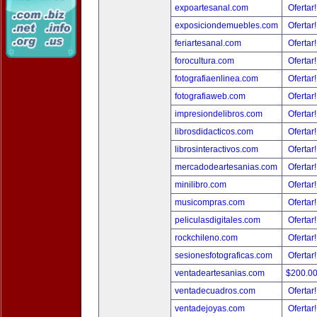
expoartesanal.com
Ofertar
exposiciondemuebles.com
Ofertar
feriartesanal.com
Ofertar
forocultura.com
Ofertar
fotografiaenlinea.com
Ofertar
fotografiaweb.com
Ofertar
impresiondelibros.com
Ofertar
librosdidacticos.com
Ofertar
librosinteractivos.com
Ofertar
mercadodeartesanias.com
Ofertar
minilibro.com
Ofertar
musicompras.com
Ofertar
peliculasdigitales.com
Ofertar
rockchileno.com
Ofertar
sesionesfotograficas.com
Ofertar
ventadeartesanias.com
$200.0
ventadecuadros.com
Ofertar
ventadejoyas.com
Ofertar