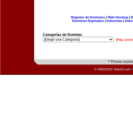
Registro de Dominios
|
Web Hosting
|
D
Dominios Expirados
|
Industrias
|
Indu
Categorías de Dominio:
[Pág. princi
** Precios expre
© 2002/2022 Solo10.com