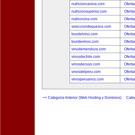
nutricioncanina.com
Oferta
nutricionsuperior.com
Oferta
nutricocina.com
Oferta
selecciondequesos.com
Oferta
tourdelvino.com
Oferta
tourdevinos.com
Oferta
vinodemendoza.com
Oferta
vinosdechile.com
Oferta
vinosdecuyo.com
Oferta
vinosdelperu.com
Oferta
vinosperuanos.com
Oferta
<< Categoria Anterior (Web Hosting y Dominios)
Categ