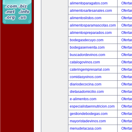
alimentoparagatos.com
Oferta
alimentosartesanales.com
Oferta
alimentoslistos.com
Oferta
alimentosparamascotas.com
Oferta
alimentospreparados.com
Oferta
bodegasdecuyo.com
Oferta
bodegasenventa.com
Oferta
buscadordevinos.com
Oferta
catalogovinos.com
Oferta
cateringempresarial.com
Oferta
comidasyvinos.com
Oferta
diariodecocina.com
Oferta
dietasadomicilio.com
Oferta
e-alimentos.com
Oferta
especialistaennutricion.com
Oferta
gestiondebodegas.com
Oferta
mayoristadevinos.com
Oferta
menudelacasa.com
Oferta