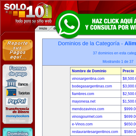
Dominios de la Categoría -
Alim
37 dominios en esta categ
Mostrando 1 de 37
Nombre de Dominio
Precio
vinosargentina.com
$8,500
bodegasargentinas.com
$3,000
fiambres.com
$2,500
mayonesa.net
$1,500
mendozavinos.com
$999.
vinosgourmet.com
$699.
e-Vinos.com
$650.
restaurantesargentinos.com
$580.