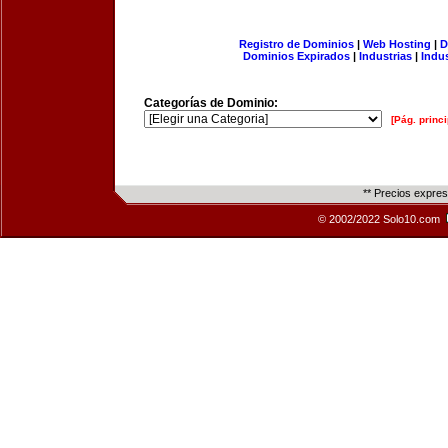
Registro de Dominios
|
Web Hosting
|
D
Dominios Expirados
|
Industrias
|
Indu
Categorías de Dominio:
[Pág. princi
** Precios expre
© 2002/2022 Solo10.com