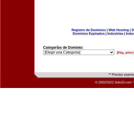
Registro de Dominios
|
Web Hosting
|
D
Dominios Expirados
|
Industrias
|
Indu
Categorías de Dominio:
[Pág. princi
** Precios expre
© 2002/2022 Solo10.com