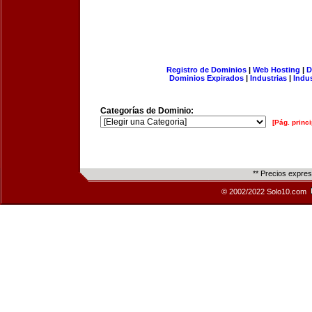
Registro de Dominios
|
Web Hosting
|
D
Dominios Expirados
|
Industrias
|
Indu
Categorías de Dominio:
[Pág. princi
** Precios expre
© 2002/2022 Solo10.com