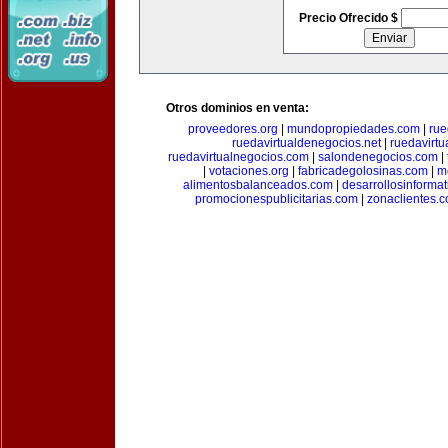
Precio Ofrecido $
Otros dominios en venta:
proveedores.org
|
mundopropiedades.com
|
rue
ruedavirtualdenegocios.net
|
ruedavirtu
ruedavirtualnegocios.com
|
salondenegocios.com
|
|
votaciones.org
|
fabricadegolosinas.com
|
m
alimentosbalanceados.com
|
desarrollosinforma
promocionespublicitarias.com
|
zonaclientes.