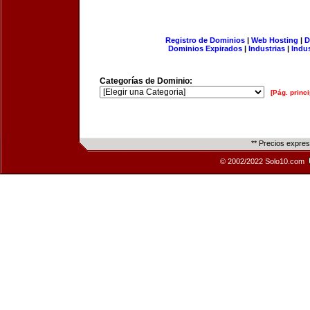
Registro de Dominios
|
Web Hosting
|
D
Dominios Expirados
|
Industrias
|
Indu
Categorías de Dominio:
[Pág. princi
** Precios expre
© 2002/2022 Solo10.com