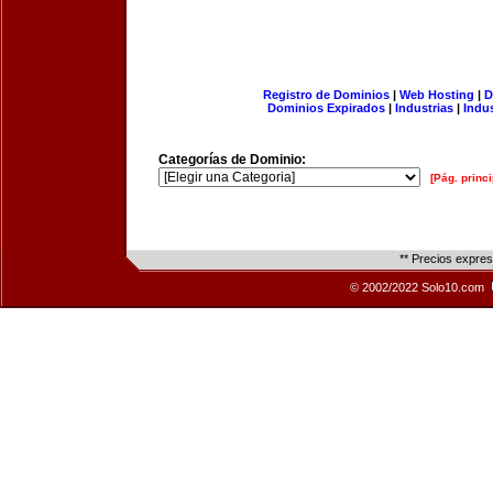
Registro de Dominios
|
Web Hosting
|
D
Dominios Expirados
|
Industrias
|
Indu
Categorías de Dominio:
[Pág. princi
** Precios expre
© 2002/2022 Solo10.com