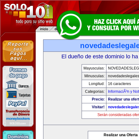
novedadeslegal
El dueño de este dominio lo ha
Mayusculas:
NOVEDADESLEG
Minusculas:
novedadeslegale
Longitud:
16 caracteres
Categorias:
InformaciÃ³n y Not
Precio:
Realizar una ofer
Visitar!
novedadeslegale
Serán consideradas ofer
Realizar una Oferta