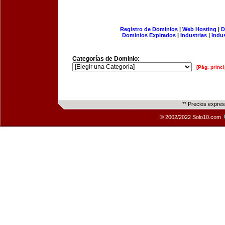
Registro de Dominios
|
Web Hosting
|
D
Dominios Expirados
|
Industrias
|
Indu
Categorías de Dominio:
[Pág. princi
** Precios expre
© 2002/2022 Solo10.com