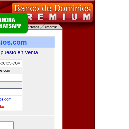
cios.com
 puesto en Venta
GOCIOS.COM
os.com
!
ios.com
tas