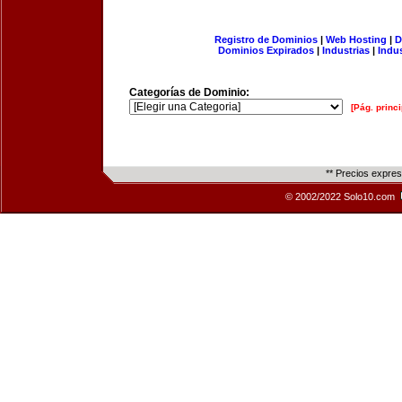
Registro de Dominios
|
Web Hosting
|
D
Dominios Expirados
|
Industrias
|
Indu
Categorías de Dominio:
[Pág. princi
** Precios expre
© 2002/2022 Solo10.com