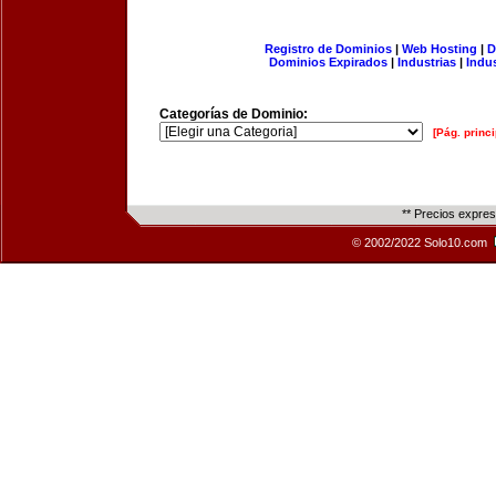
Registro de Dominios
|
Web Hosting
|
D
Dominios Expirados
|
Industrias
|
Indu
Categorías de Dominio:
[Pág. princi
** Precios expre
© 2002/2022 Solo10.com