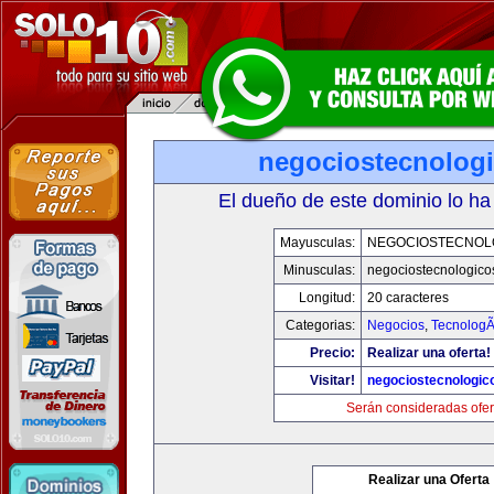
negociostecnolog
El dueño de este dominio lo ha
Mayusculas:
NEGOCIOSTECNOL
Minusculas:
negociostecnologico
Longitud:
20 caracteres
Categorias:
Negocios
,
TecnologÃ
Precio:
Realizar una oferta!
Visitar!
negociostecnologic
Serán consideradas ofer
Realizar una Oferta