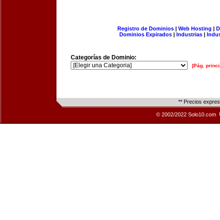
Registro de Dominios
|
Web Hosting
|
D
Dominios Expirados
|
Industrias
|
Indu
Categorías de Dominio:
[Pág. princi
** Precios expre
© 2002/2022 Solo10.com