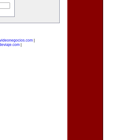
videonegocios.com
|
deviaje.com
|