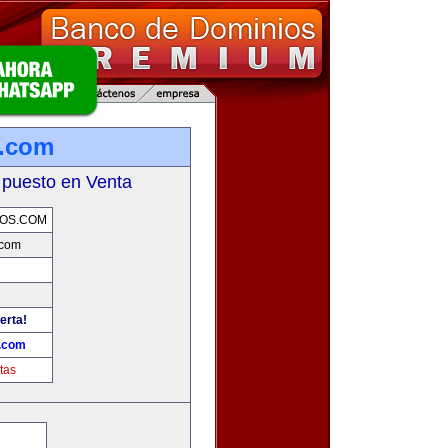
s.com
 puesto en Venta
OS.COM
.com
erta!
.com
tas