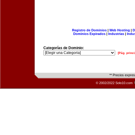
Registro de Dominios
|
Web Hosting
|
D
Dominios Expirados
|
Industrias
|
Indu
Categorías de Dominio:
[Pág. princi
** Precios expre
© 2002/2022 Solo10.com