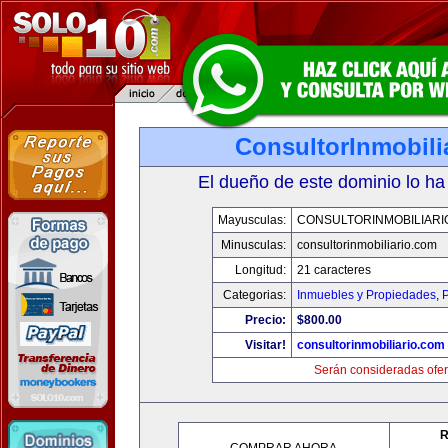
ConsultorInmobili
El dueño de este dominio lo ha
Mayusculas:
CONSULTORINMOBILIARI
Minusculas:
consultorinmobiliario.com
Longitud:
21 caracteres
Categorias:
Inmuebles y Propiedades
,
P
Precio:
$800.00
Visitar!
consultorinmobiliario.com
Serán consideradas ofer
R