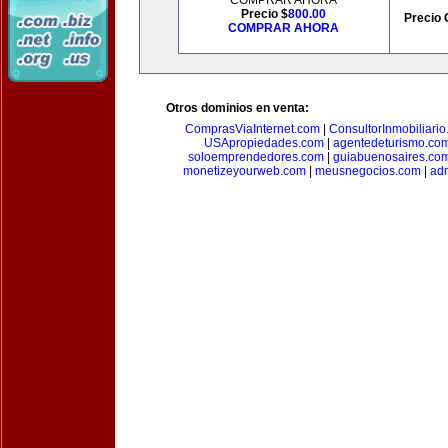
COMPRAR AHORA
Precio $
800.00
Precio 
COMPRAR AHORA
Otros dominios en venta:
ComprasViaInternet.com
|
ConsultorInmobiliari
USApropiedades.com
|
agentedeturismo.co
soloemprendedores.com
|
guiabuenosaires.co
monetizeyourweb.com
|
meusnegocios.com
|
adm