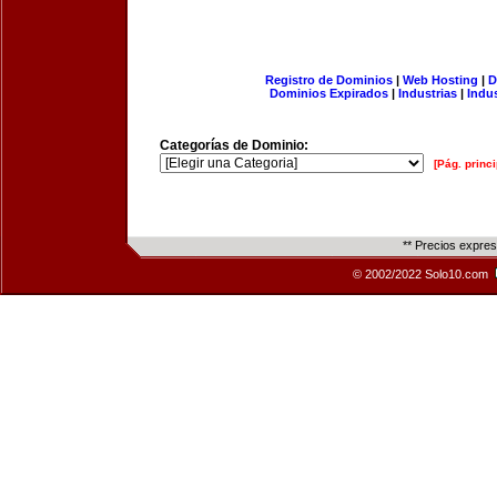
Registro de Dominios
|
Web Hosting
|
D
Dominios Expirados
|
Industrias
|
Indu
Categorías de Dominio:
[Pág. princi
** Precios expre
© 2002/2022 Solo10.com