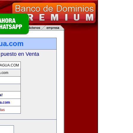
ua.com
 puesto en Venta
RAGUA.COM
a.com
a!
ua.com
tas