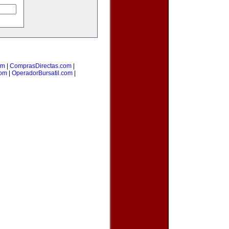
om
|
ComprasDirectas.com
|
com
|
OperadorBursatil.com
|