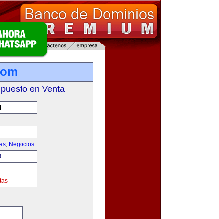
com
 puesto en Venta
M
ias
,
Negocios
!
tas