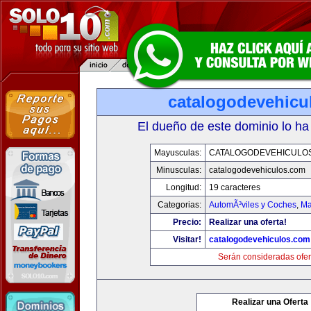
catalogodevehicu
El dueño de este dominio lo ha
Mayusculas:
CATALOGODEVEHICULO
Minusculas:
catalogodevehiculos.com
Longitud:
19 caracteres
Categorias:
AutomÃ³viles y Coches
,
Ma
Precio:
Realizar una oferta!
Visitar!
catalogodevehiculos.com
Serán consideradas ofer
Realizar una Oferta