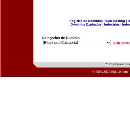
Registro de Dominios
|
Web Hosting
|
D
Dominios Expirados
|
Industrias
|
Indu
Categorías de Dominio:
[Pág. princi
** Precios expre
© 2002/2022 Solo10.com