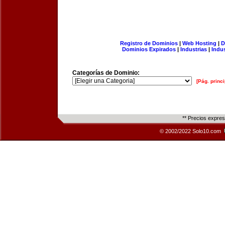
Registro de Dominios
|
Web Hosting
|
D
Dominios Expirados
|
Industrias
|
Indu
Categorías de Dominio:
[Pág. princi
** Precios expre
© 2002/2022 Solo10.com