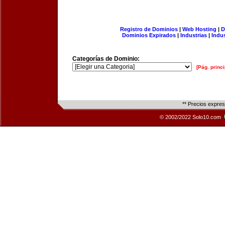
Registro de Dominios
|
Web Hosting
|
D
Dominios Expirados
|
Industrias
|
Indu
Categorías de Dominio:
[Pág. princi
** Precios expre
© 2002/2022 Solo10.com